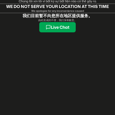
Chúng tôi xin lỗi vì bất kỳ sự bất tiện nào có thể gây ra.
WE DO NOT SERVE YOUR LOCATION AT THIS TIME
We apologize for any inconvenience caused
我们目前暂不向您所在地区提供服务。
由此造成的不便，我们深表歉意。
Live Chat