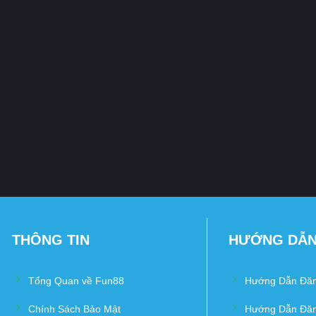
THÔNG TIN
HƯỚNG DẪ
Tổng Quan về Fun88
Hướng Dẫn Đă
Chính Sách Bảo Mật
Hướng Dẫn Đă