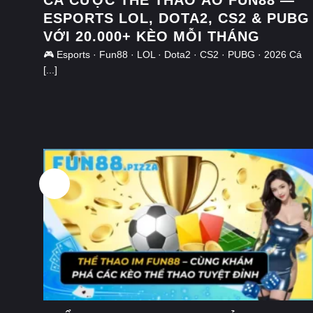
ESPORTS LOL, DOTA2, CS2 & PUBG
VỚI 20.000+ KÈO MỖI THÁNG
🎮 Esports · Fun88 · LOL · Dota2 · CS2 · PUBG · 2026 Cá
[...]
29
Th7