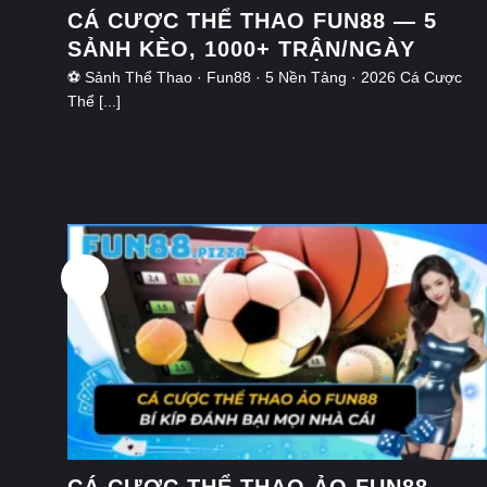
CÁ CƯỢC THỂ THAO FUN88 — 5
SẢNH KÈO, 1000+ TRẬN/NGÀY
⚽ Sảnh Thể Thao · Fun88 · 5 Nền Tảng · 2026 Cá Cược
Thể [...]
02
Th2
CÁ CƯỢC THỂ THAO ẢO FUN88 —