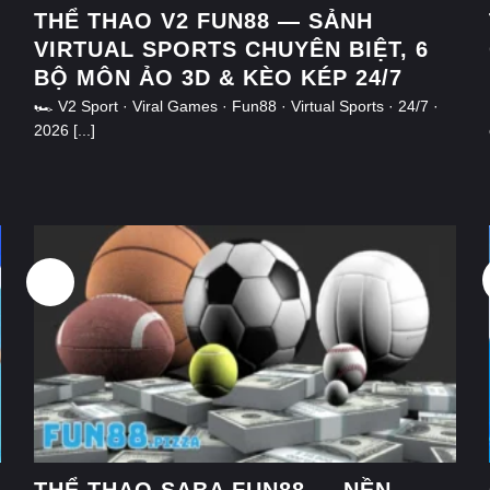
THỂ THAO V2 FUN88 — SẢNH
VIRTUAL SPORTS CHUYÊN BIỆT, 6
BỘ MÔN ẢO 3D & KÈO KÉP 24/7
🏎️ V2 Sport · Viral Games · Fun88 · Virtual Sports · 24/7 ·
2026 [...]
02
Th2
THỂ THAO SABA FUN88 — NỀN