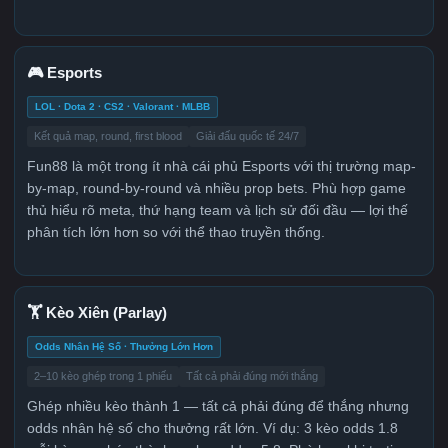
🎮 Esports
LOL · Dota 2 · CS2 · Valorant · MLBB
Kết quả map, round, first blood
Giải đấu quốc tế 24/7
Fun88 là một trong ít nhà cái phủ Esports với thị trường map-
by-map, round-by-round và nhiều prop bets. Phù hợp game
thủ hiểu rõ meta, thứ hạng team và lịch sử đối đầu — lợi thế
phân tích lớn hơn so với thể thao truyền thống.
🏋️ Kèo Xiên (Parlay)
Odds Nhân Hệ Số · Thưởng Lớn Hơn
2–10 kèo ghép trong 1 phiếu
Tất cả phải đúng mới thắng
Ghép nhiều kèo thành 1 — tất cả phải đúng để thắng nhưng
odds nhân hệ số cho thưởng rất lớn. Ví dụ: 3 kèo odds 1.8