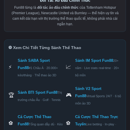
Đối Tác Áo Đấu Chính Thức
Fun88 từng là
đối tác áo đấu chính thức
của Tottenham Hotspur
(Premier League), Newcastle United và Burnley — thể hiện uy tín và
cam kết dài hạn với thị trường thể thao quốc tế, không phải nhà cái
ngắn hạn.
⚽ Xem Chi Tiết Từng Sảnh Thể Thao
Sảnh SABA Sport
Sảnh IM Sport Fun88
20+
⚡
📈
Fun88
#1 Châu Á · 20.000+
năm · Live stats real-time · 20+
kèo/tháng · Thể thao ảo 3D
bộ môn
Sảnh V2 Sport
Sảnh BTI Sport Fun88
Thị
🏆
🎮
Fun88
Virtual Sports 24/7 · 6 bộ
trường châu Âu · Golf · Tennis
môn ảo 3D
Cá Cược Thể Thao
Cá Cược Thể Thao Trực
⚽
⚽
Fun88
Tuyến
Tổng quan đầy đủ · Kèo
Live betting · In-play ·