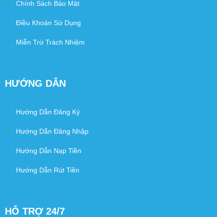
Chính Sách Bảo Mật
Điều Khoản Sử Dụng
Miễn Trừ Trách Nhiệm
HƯỚNG DẪN
Hướng Dẫn Đăng Ký
Hướng Dẫn Đăng Nhập
Hướng Dẫn Nạp Tiền
Hướng Dẫn Rút Tiền
HỖ TRỢ 24/7