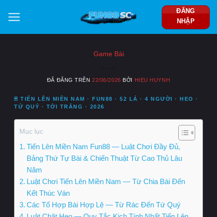
Chuyển
ĐĂNG
đến
NHẬP
nội
dung
Game Bài
ĐÃ ĐĂNG TRÊN
22/06/2026
BỞI
HIEU HUYNH
🃏 TIẾN LÊN MIỀN NAM · FUN88 · 52 LÁ · 4 NGƯỜI · HEO ·
TỨ QUÝ · TỚI TRẮNG · 2026
Mục lục
Tiến Lên Miền Nam Fun88 — Luật Chơi Đầy Đủ,
Bảng Thứ Tự Bài & Chiến Thuật Từ Cao Thủ Lâu
Năm
Luật Chơi Tiến Lên Miền Nam — Từ Chia Bài Đến
Kết Thúc Ván
Các Tổ Hợp Bài Hợp Lệ — Từ Rác Đến Tứ Quý
Luật Chặt Heo — Quy Tắc Kịch Tính Nhất Tiến Lên