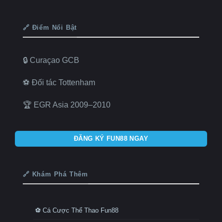
🔗 Điểm Nổi Bật
🔒 Curaçao GCB
⚽ Đối tác Tottenham
🏆 EGR Asia 2009–2010
ĐĂNG KÝ FUN88 NGAY
🔗 Khám Phá Thêm
⚽ Cá Cược Thể Thao Fun88