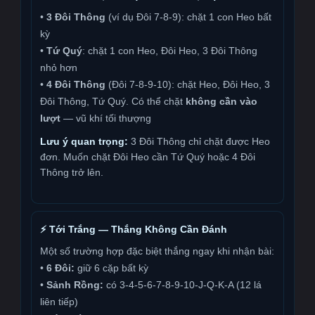
•
3 Đôi Thông
(ví dụ Đôi 7-8-9): chặt 1 con Heo bất
kỳ
•
Tứ Quý
: chặt 1 con Heo, Đôi Heo, 3 Đôi Thông
nhỏ hơn
•
4 Đôi Thông
(Đôi 7-8-9-10): chặt Heo, Đôi Heo, 3
Đôi Thông, Tứ Quý. Có thể chặt
không cần vào
lượt
— vũ khí tối thượng
Lưu ý quan trọng:
3 Đôi Thông chỉ chặt được Heo
đơn. Muốn chặt Đôi Heo cần Tứ Quý hoặc 4 Đôi
Thông trở lên.
⚡ Tới Trắng — Thắng Không Cần Đánh
Một số trường hợp đặc biệt thắng ngay khi nhận bài:
•
6 Đôi:
giữ 6 cặp bất kỳ
•
Sảnh Rồng:
có 3-4-5-6-7-8-9-10-J-Q-K-A (12 lá
liên tiếp)