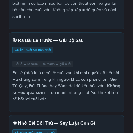
biết mình có bao nhiêu bài rác cần thoát sớm và giữ lại
bộ nào cho cuối ván. Không sắp xếp = dễ quên và đánh
sai thứ tự.
🎯 Ra Bài Lẻ Trước — Giữ Bộ Sau
Chiến Thuật Cơ Bản Nhất
Bài lẻ → ra sớm
Bộ mạnh → giữ cuối
Bài lẻ (rác) khó thoát ở cuối ván khi mọi người đã hết bài.
Ra chúng sớm trong khi người khác còn phải chặn. Giữ
Tứ Quý, Đôi Thông hay Sảnh dài để kết thúc ván.
Không
ra Heo quá sớm
— dù mạnh nhưng mất “vũ khí kết liễu”
sẽ bất lợi cuối ván.
👁️ Nhớ Bài Đối Thủ — Suy Luận Còn Gì
Kỹ Năng Phân Biệt Cao Thủ