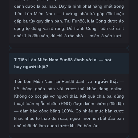
đánh được lá bài nào. Đây là hình phạt nặng nhất trong
Tiến Lên Miền Nam — thường phải trả gấp đôi hoặc
gấp ba tùy quy định bàn. Tại Fun88, luật Cóng được áp
dụng tự động và rõ ràng. Để tránh Cóng: luôn cố ra ít
nhất 1 lá đầu ván, dù chỉ là rác nhỏ — miễn là vào lượt.
❓ Tiến Lên Miền Nam Fun88 đánh với ai — bot
hay người thật?
Tiến Lên Miền Nam tại Fun88 đánh với
người thật
—
hệ thống ghép bàn với cược thủ khác đang online.
Không có bot giả vờ người thật. Kết quả chia bài dùng
thuật toán ngẫu nhiên (RNG) được kiểm chứng độc lập
— đảm bảo công bằng 100%. Có nhiều mức bàn cược
khác nhau từ thấp đến cao, người mới nên bắt đầu bàn
nhỏ nhất để làm quen trước khi lên bàn lớn.