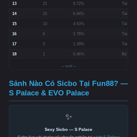
13
21
9.72%
Tài
14
15
6.94%
Tài
15
10
4.63%
Tài
16
6
2.78%
Tài
17
3
1.39%
Tài
18
1
0.46%
Bộ Ba 6
Sảnh Nào Có Sicbo Tại Fun88? —
S Palace & EVO Palace
✨
Sexy Sicbo — S Palace