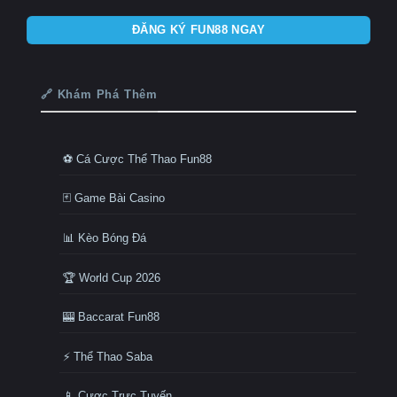
ĐĂNG KÝ FUN88 NGAY
🔗 Khám Phá Thêm
⚽ Cá Cược Thể Thao Fun88
🃏 Game Bài Casino
📊 Kèo Bóng Đá
🏆 World Cup 2026
🎰 Baccarat Fun88
⚡ Thể Thao Saba
📱 Cược Trực Tuyến