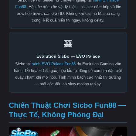
Sicbo live với dealer nữ chuyên nghiệp tại
sảnh S Palace
Fun88
. Hộp lắc xúc xắc vật lý thật — dealer cầm hộp và lắc
trực tiếp trước camera HD. Không khí casino Macau sang
trọng. Kết quả hiển thị ngay, không delay.
🎰
Evolution Sicbo — EVO Palace
Sicbo tại
sảnh EVO Palace Fun88
do Evolution Gaming vận
hành. Đồ họa HD đa góc, hộp lắc tự động có camera đặc biệt
quay chậm khi mở hộp. Tính minh bạch cao nhất thị trường
— mỗi góc đều có slow-motion replay.
Chiến Thuật Chơi Sicbo Fun88 —
Thực Tế, Không Phóng Đại