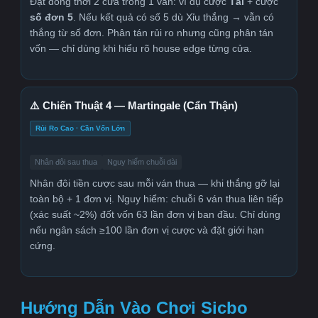
Đặt đồng thời 2 cửa trong 1 ván: ví dụ cược
Tài
+ cược
số đơn 5
. Nếu kết quả có số 5 dù Xỉu thắng → vẫn có
thắng từ số đơn. Phân tán rủi ro nhưng cũng phân tán
vốn — chỉ dùng khi hiểu rõ house edge từng cửa.
⚠️ Chiến Thuật 4 — Martingale (Cẩn Thận)
Rủi Ro Cao · Cần Vốn Lớn
Nhân đôi sau thua
Nguy hiểm chuỗi dài
Nhân đôi tiền cược sau mỗi ván thua — khi thắng gỡ lại
toàn bộ + 1 đơn vị. Nguy hiểm: chuỗi 6 ván thua liên tiếp
(xác suất ~2%) đốt vốn 63 lần đơn vị ban đầu. Chỉ dùng
nếu ngân sách ≥100 lần đơn vị cược và đặt giới hạn
cứng.
Hướng Dẫn Vào Chơi Sicbo