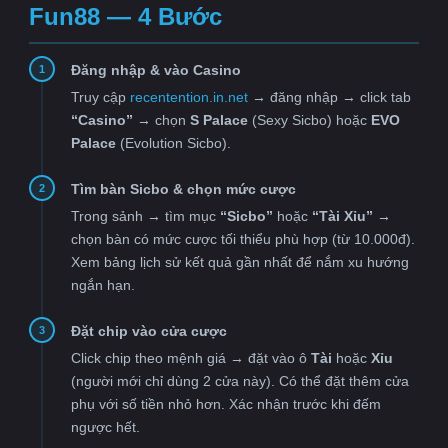
Fun88 — 4 Bước
Đăng nhập & vào Casino
1
Truy cập
recentention.in.net
→ đăng nhập → click tab
“Casino”
→ chọn
S Palace
(Sexy Sicbo) hoặc
EVO
Palace
(Evolution Sicbo).
Tìm bàn Sicbo & chọn mức cược
2
Trong sảnh → tìm mục
“Sicbo”
hoặc
“Tài Xỉu”
→
chọn bàn có mức cược tối thiểu phù hợp (từ 10.000đ).
Xem bảng lịch sử kết quả gần nhất để nắm xu hướng
ngắn hạn.
Đặt chip vào cửa cược
3
Click chip theo mệnh giá → đặt vào ô
Tài
hoặc
Xỉu
(người mới chỉ dùng 2 cửa này). Có thể đặt thêm cửa
phụ với số tiền nhỏ hơn. Xác nhận trước khi đếm
ngược hết.