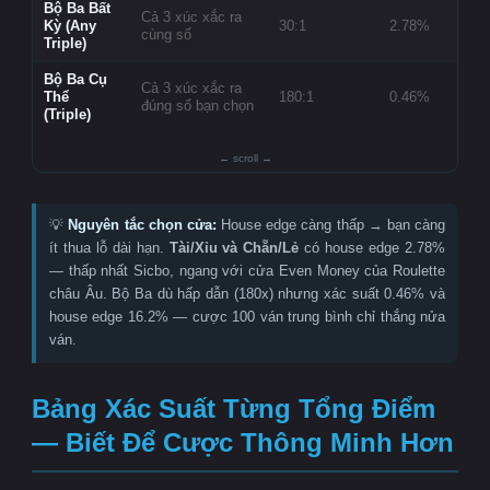
Bộ Ba Bất
Cả 3 xúc xắc ra
Kỳ (Any
30:1
2.78%
1
cùng số
Triple)
Bộ Ba Cụ
Cả 3 xúc xắc ra
Thể
180:1
0.46%
1
đúng số bạn chọn
(Triple)
💡
Nguyên tắc chọn cửa:
House edge càng thấp → bạn càng
ít thua lỗ dài hạn.
Tài/Xỉu và Chẵn/Lẻ
có house edge 2.78%
— thấp nhất Sicbo, ngang với cửa Even Money của Roulette
châu Âu. Bộ Ba dù hấp dẫn (180x) nhưng xác suất 0.46% và
house edge 16.2% — cược 100 ván trung bình chỉ thắng nửa
ván.
Bảng Xác Suất Từng Tổng Điểm
— Biết Để Cược Thông Minh Hơn