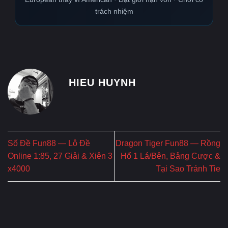
trách nhiệm
HIEU HUYNH
Số Đề Fun88 — Lô Đề
Dragon Tiger Fun88 — Rồng
Online 1:85, 27 Giải & Xiên 3
Hổ 1 Lá/Bên, Bảng Cược &
x4000
Tại Sao Tránh Tie