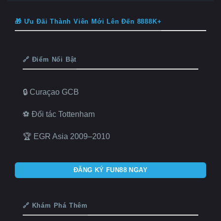
🎁 Ưu Đãi Thành Viên Mới Lên Đến 8888K+
🔗 Điểm Nổi Bật
🔒 Curaçao GCB
⚽ Đối tác Tottenham
🏆 EGR Asia 2009–2010
ĐĂNG KÝ FUN88 NGAY
🔗 Khám Phá Thêm