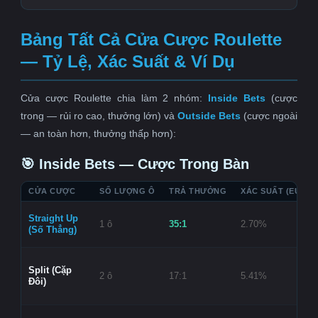
Bảng Tất Cả Cửa Cược Roulette
— Tỷ Lệ, Xác Suất & Ví Dụ
Cửa cược Roulette chia làm 2 nhóm:
Inside Bets
(cược
trong — rủi ro cao, thưởng lớn) và
Outside Bets
(cược ngoài
— an toàn hơn, thưởng thấp hơn):
🎯 Inside Bets — Cược Trong Bàn
CỬA CƯỢC
SỐ LƯỢNG Ô
TRẢ THƯỞNG
XÁC SUẤT (EU)
Straight Up
1 ô
35:1
2.70%
(Số Thẳng)
Split (Cặp
2 ô
17:1
5.41%
Đôi)