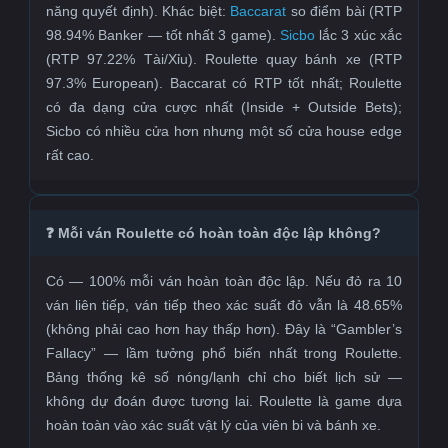
năng quyết định). Khác biệt:
Baccarat
so điểm bài (RTP
98.94% Banker — tốt nhất 3 game).
Sicbo
lắc 3 xúc xắc
(RTP 97.22% Tài/Xỉu). Roulette quay bánh xe (RTP
97.3% European). Baccarat có RTP tốt nhất; Roulette
có đa dạng cửa cược nhất (Inside + Outside Bets);
Sicbo có nhiều cửa hơn nhưng một số cửa house edge
rất cao.
❓ Mỗi ván Roulette có hoàn toàn độc lập không?
Có — 100% mỗi ván hoàn toàn độc lập. Nếu đỏ ra 10
ván liên tiếp, ván tiếp theo xác suất đỏ vẫn là 48.65%
(không phải cao hơn hay thấp hơn). Đây là “Gambler’s
Fallacy” — lầm tưởng phổ biến nhất trong Roulette.
Bảng thống kê số nóng/lạnh chỉ cho biết lịch sử —
không dự đoán được tương lai. Roulette là game dựa
hoàn toàn vào xác suất vật lý của viên bi và bánh xe.