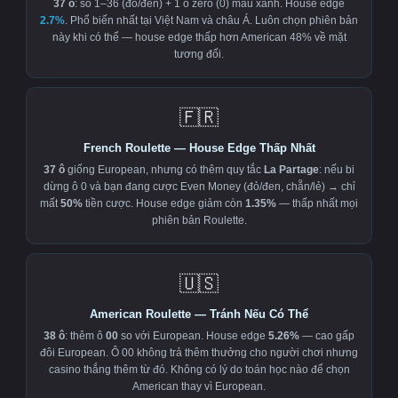
37 ô
: số 1–36 (đỏ/đen) + 1 ô zero (0) màu xanh. House edge
2.7%
. Phổ biến nhất tại Việt Nam và châu Á. Luôn chọn phiên bản
này khi có thể — house edge thấp hơn American 48% về mặt
tương đối.
🇫🇷
French Roulette — House Edge Thấp Nhất
37 ô
giống European, nhưng có thêm quy tắc
La Partage
: nếu bi
dừng ô 0 và bạn đang cược Even Money (đỏ/đen, chẵn/lẻ) → chỉ
mất
50%
tiền cược. House edge giảm còn
1.35%
— thấp nhất mọi
phiên bản Roulette.
🇺🇸
American Roulette — Tránh Nếu Có Thể
38 ô
: thêm ô
00
so với European. House edge
5.26%
— cao gấp
đôi European. Ô 00 không trả thêm thưởng cho người chơi nhưng
casino thắng thêm từ đó. Không có lý do toán học nào để chọn
American thay vì European.