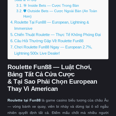
🎯 Inside Bets — Cược Trong Bàn
🛡️ Outside Bets — Cược Ngoài Bàn (An Toàn
Hơn)
Roulette Tại Fun88 — European, Lightning &
Immersive
Chiến Thuật Roulette — Thực Tế Không Phóng Đại
Câu Hỏi Thường Gặp Về Roulette Fun88
Chơi Roulette Fun88 Ngay — European 2.7%,
Lightning 500x Live Dealer!
Roulette Fun88 — Luật Chơi,
Bảng Tất Cả Cửa Cược
& Tại Sao Phải Chọn European
Thay Vì American
Roulette tại Fun88
là game casino biểu tượng của châu Âu
— vòng bánh xe quay, viên bi nhảy và dừng tại ô số ngẫu
nhiên quyết định tất cả. Điểm mấu chốt mà nhiều người