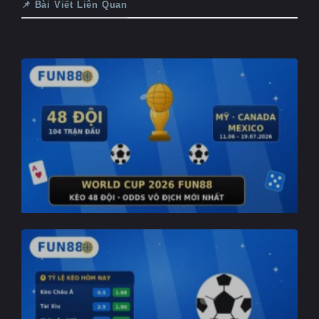
📌 Bài Viết Liên Quan