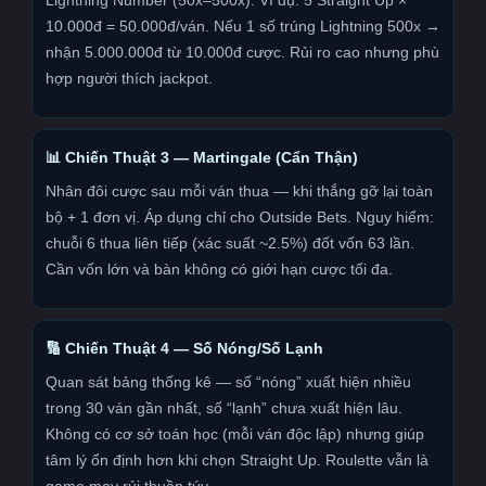
Lightning Number (50x–500x). Ví dụ: 5 Straight Up ×
10.000đ = 50.000đ/ván. Nếu 1 số trúng Lightning 500x →
nhận 5.000.000đ từ 10.000đ cược. Rủi ro cao nhưng phù
hợp người thích jackpot.
📊 Chiến Thuật 3 — Martingale (Cẩn Thận)
Nhân đôi cược sau mỗi ván thua — khi thắng gỡ lại toàn
bộ + 1 đơn vị. Áp dụng chỉ cho Outside Bets. Nguy hiểm:
chuỗi 6 thua liên tiếp (xác suất ~2.5%) đốt vốn 63 lần.
Cần vốn lớn và bàn không có giới hạn cược tối đa.
🔢 Chiến Thuật 4 — Số Nóng/Số Lạnh
Quan sát bảng thống kê — số “nóng” xuất hiện nhiều
trong 30 ván gần nhất, số “lạnh” chưa xuất hiện lâu.
Không có cơ sở toán học (mỗi ván độc lập) nhưng giúp
tâm lý ổn định hơn khi chọn Straight Up. Roulette vẫn là