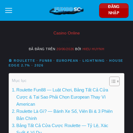
Chuyển
ĐĂNG
đến
NHẬP
nội
dung
Casino Online
ĐÃ ĐĂNG TRÊN
20/06/2026
BỞI
HIEU HUYNH
🎡 ROULETTE · FUN88 · EUROPEAN · LIGHTNING · HOUSE
EDGE 2.7% · 2026
Mục lục
Roulette Fun88 — Luật Chơi, Bảng Tất Cả Cửa
Cược & Tại Sao Phải Chọn European Thay Vì
American
Roulette Là Gì? — Bánh Xe Số, Viên Bi & 3 Phiên
Bản Chính
Bảng Tất Cả Cửa Cược Roulette — Tỷ Lệ, Xác
Suất & Ví Dụ