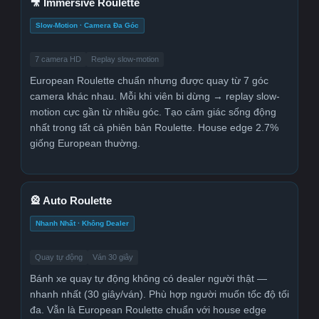
🎥 Immersive Roulette
Slow-Motion · Camera Đa Góc
7 camera HD
Replay slow-motion
European Roulette chuẩn nhưng được quay từ 7 góc
camera khác nhau. Mỗi khi viên bi dừng → replay slow-
motion cực gần từ nhiều góc. Tạo cảm giác sống động
nhất trong tất cả phiên bản Roulette. House edge 2.7%
giống European thường.
🎡 Auto Roulette
Nhanh Nhất · Không Dealer
Quay tự động
Ván 30 giây
Bánh xe quay tự động không có dealer người thật —
nhanh nhất (30 giây/ván). Phù hợp người muốn tốc độ tối
đa. Vẫn là European Roulette chuẩn với house edge